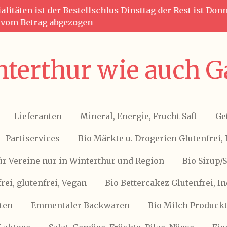
litäten ist der Bestellschlus Dinsttag der Rest ist Do
g vom Betrag abgezogen
terthur wie auch G
Lieferanten
Mineral, Energie, Frucht Saft
Ge
Partiservices
Bio Märkte u. Drogerien Glutenfrei, 
ür Vereine nur in Winterthur und Region
Bio Sirup/
frei, glutenfrei, Vegan
Bio Bettercakez Glutenfrei, I
ten
Emmentaler Backwaren
Bio Milch Produckte