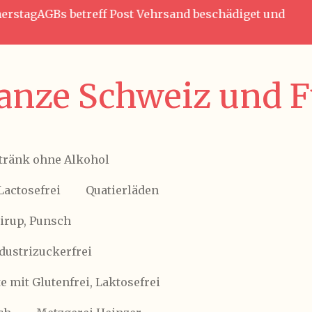
nnerstagAGBs betreff Post Vehrsand beschädiget und
anze Schweiz und Fü
tränk ohne Alkohol
Lactosefrei
Quatierläden
Sirup, Punsch
ndustrizuckerfrei
 mit Glutenfrei, Laktosefrei