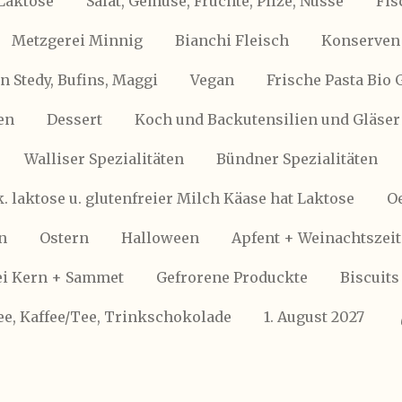
Laktose
Salat, Gemüse, Früchte, Pilze, Nüsse
Fis
Metzgerei Minnig
Bianchi Fleisch
Konserven 
 Stedy, Bufins, Maggi
Vegan
Frische Pasta Bio 
en
Dessert
Koch und Backutensilien und Gläser
Walliser Spezialitäten
Bündner Spezialitäten
k. laktose u. glutenfreier Milch Käase hat Laktose
Oe
n
Ostern
Halloween
Apfent + Weinachtszeit
i Kern + Sammet
Gefrorene Produckte
Biscuits
ee, Kaffee/Tee, Trinkschokolade
1. August 2027