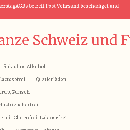
nnerstagAGBs betreff Post Vehrsand beschädiget und
anze Schweiz und Fü
tränk ohne Alkohol
Lactosefrei
Quatierläden
Sirup, Punsch
ndustrizuckerfrei
 mit Glutenfrei, Laktosefrei