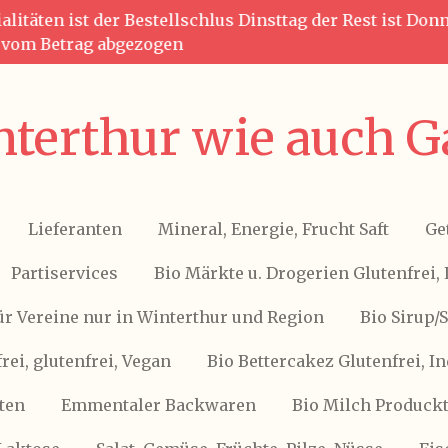
litäten ist der Bestellschlus Dinsttag der Rest ist Do
g vom Betrag abgezogen
terthur wie auch G
Lieferanten
Mineral, Energie, Frucht Saft
Ge
Partiservices
Bio Märkte u. Drogerien Glutenfrei, 
ür Vereine nur in Winterthur und Region
Bio Sirup/
frei, glutenfrei, Vegan
Bio Bettercakez Glutenfrei, I
ten
Emmentaler Backwaren
Bio Milch Produckte