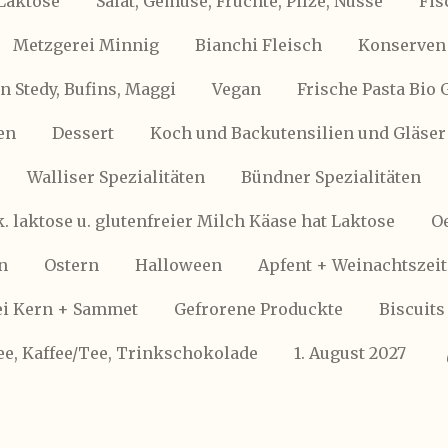
Laktose
Salat, Gemüse, Früchte, Pilze, Nüsse
Fis
Metzgerei Minnig
Bianchi Fleisch
Konserven 
 Stedy, Bufins, Maggi
Vegan
Frische Pasta Bio 
en
Dessert
Koch und Backutensilien und Gläser
Walliser Spezialitäten
Bündner Spezialitäten
k. laktose u. glutenfreier Milch Käase hat Laktose
Oe
n
Ostern
Halloween
Apfent + Weinachtszeit
i Kern + Sammet
Gefrorene Produckte
Biscuits
ee, Kaffee/Tee, Trinkschokolade
1. August 2027