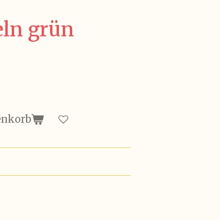
eln grün
enkorb