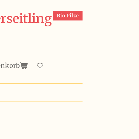
rseitling
Bio Pilze
enkorb