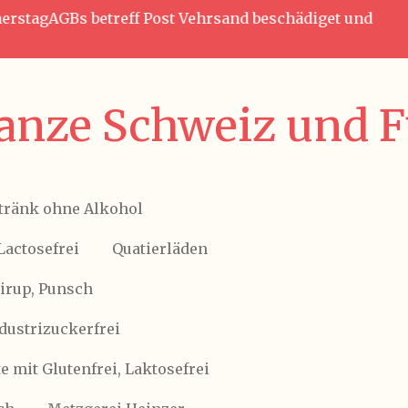
nnerstagAGBs betreff Post Vehrsand beschädiget und
anze Schweiz und Fü
tränk ohne Alkohol
Lactosefrei
Quatierläden
Sirup, Punsch
ndustrizuckerfrei
 mit Glutenfrei, Laktosefrei