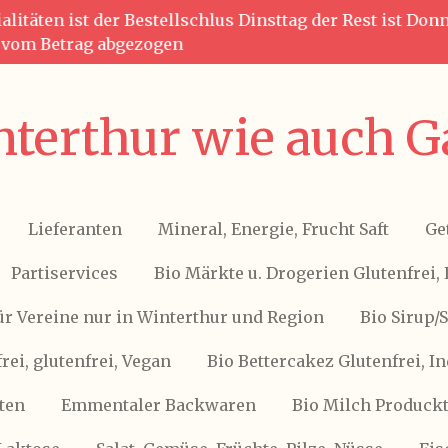
litäten ist der Bestellschlus Dinsttag der Rest ist Do
g vom Betrag abgezogen
terthur wie auch G
Lieferanten
Mineral, Energie, Frucht Saft
Ge
Partiservices
Bio Märkte u. Drogerien Glutenfrei, 
ür Vereine nur in Winterthur und Region
Bio Sirup/
frei, glutenfrei, Vegan
Bio Bettercakez Glutenfrei, I
ten
Emmentaler Backwaren
Bio Milch Produckte