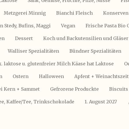
Laktose
Salat, Gemüse, Früchte, Pilze, Nüsse
Fis
Metzgerei Minnig
Bianchi Fleisch
Konserven 
 Stedy, Bufins, Maggi
Vegan
Frische Pasta Bio 
en
Dessert
Koch und Backutensilien und Gläser
Walliser Spezialitäten
Bündner Spezialitäten
k. laktose u. glutenfreier Milch Käase hat Laktose
Oe
n
Ostern
Halloween
Apfent + Weinachtszeit
i Kern + Sammet
Gefrorene Produckte
Biscuits
ee, Kaffee/Tee, Trinkschokolade
1. August 2027