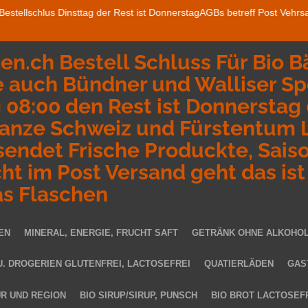
r Bestellschlus Dinsttag der Rest ist DonnerstagAGBs betreff Post Veh
n.ch Bestell Schluss Für Bio B
 auch Bündner und Walliser Spe
08:00 den Rest ist Donnerstag
anze Schweiz und Fürstentum L
sendet Frische Produckte, Saiso
t im Post Versand geht das ist
as Flaschen
EN
MINERAL, ENERGIE, FRUCHT SAFT
GETRÄNK OHNE ALKOHO
U. DROGERIEN GLUTENFREI, LACTOSEFREI
QUATIERLÄDEN
GAS
UR UND REGION
BIO SIRUP/SIRUP, PUNSCH
BIO BROT LACTOSEFR