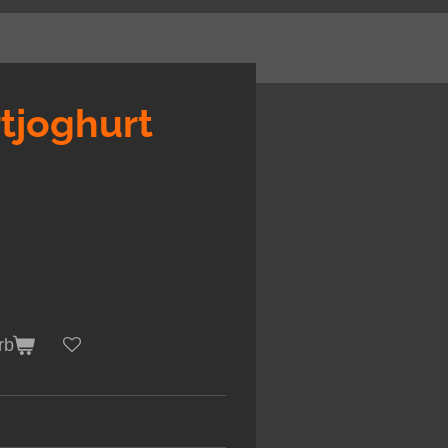
tjoghurt
rb