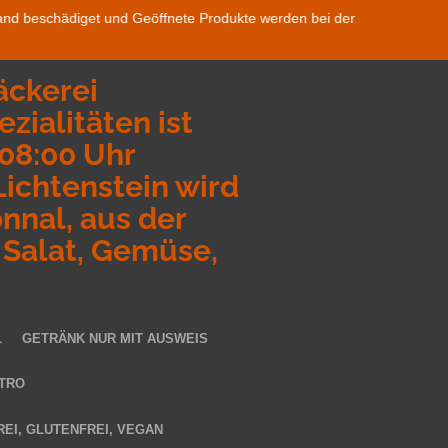
rsand beschädiget und Geöffnete Produkte werden bei der
äckerei
zialitäten ist
 08:00 Uhr
ichtenstein wird
nnal, aus der
 Salat, Gemüse,
L
GETRÄNK NUR MIT AUSWEIS
TRO
EI, GLUTENFREI, VEGAN