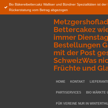
Bio Bäkereibettercakz Walliser und Bündner Spezialitäten ist de
Zum
Rückerstatung vom Betrag abgezogen
Hauptinhalt
springen
Metzgershoflade
Bettercakez wie
immer Dienstag 
Bestellungen G
mit der Post ge
SchweizWas nich
Früchte und Gl
HOME
KONTAKT
LIEFERANT
PARTISERVICES
BIO MÄRKTE 
FÜR VEREINE NUR IN WINTERTH