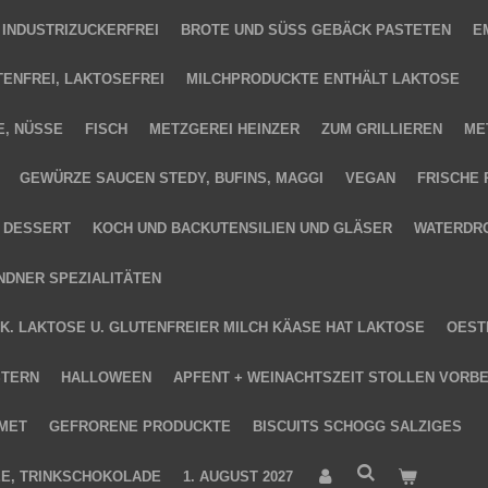
 INDUSTRIZUCKERFREI
BROTE UND SÜSS GEBÄCK PASTETEN
E
TENFREI, LAKTOSEFREI
MILCHPRODUCKTE ENTHÄLT LAKTOSE
E, NÜSSE
FISCH
METZGEREI HEINZER
ZUM GRILLIEREN
ME
GEWÜRZE SAUCEN STEDY, BUFINS, MAGGI
VEGAN
FRISCHE 
DESSERT
KOCH UND BACKUTENSILIEN UND GLÄSER
WATERDR
NDNER SPEZIALITÄTEN
NK. LAKTOSE U. GLUTENFREIER MILCH KÄASE HAT LAKTOSE
OEST
TERN
HALLOWEEN
APFENT + WEINACHTSZEIT STOLLEN VORB
MMET
GEFRORENE PRODUCKTE
BISCUITS SCHOGG SALZIGES
TEE, TRINKSCHOKOLADE
1. AUGUST 2027