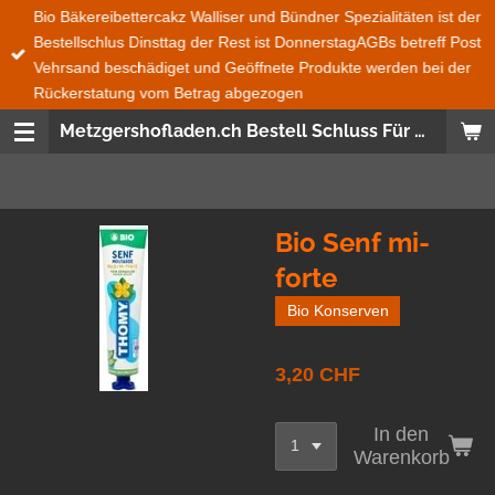
Bio Bäkereibettercakz Walliser und Bündner Spezialitäten ist der
Zum
Bestellschlus Dinsttag der Rest ist DonnerstagAGBs betreff Post
Hauptinhalt
Vehrsand beschädiget und Geöffnete Produkte werden bei der
springen
Rückerstatung vom Betrag abgezogen
Metzgershofladen.ch Bestell Schluss Für Bio Bäckerei Bettercakez wie auch Bündner und Walliser Spezialitäten ist immer Dienstag 08:00 den Rest ist Donnerstag 08:00 Uhr Bestellungen Ganze Schweiz und Fürstentum Lichtenstein wird mit der Post gesendet Frische Produckte, Saisonnal, aus der SchweizWas nicht im Post Versand geht das ist Salat, Gemüse, Früchte und Glas Flaschen
Bio Senf mi-
forte
Bio Konserven
3,20 CHF
In den
Warenkorb