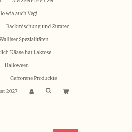
h
Metzgerei Heinzer
io wia auch Vegi
Backmischung und Zutaten
Walliser Spezialitäten
 Milch Käase hat Laktose
Halloween
Gefrorene Produckte
ust 2027