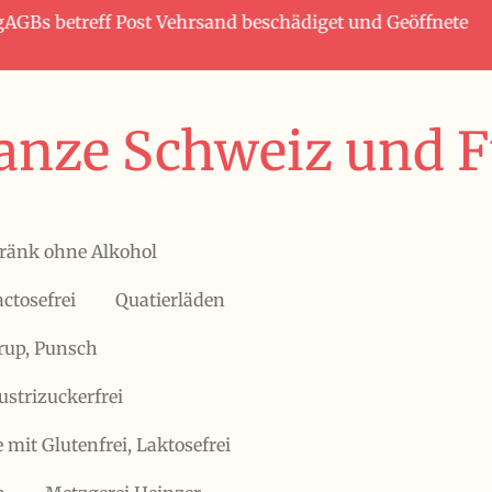
tagAGBs betreff Post Vehrsand beschädiget und Geöffnete
anze Schweiz und Fü
ränk ohne Alkohol
actosefrei
Quatierläden
irup, Punsch
ustrizuckerfrei
 mit Glutenfrei, Laktosefrei