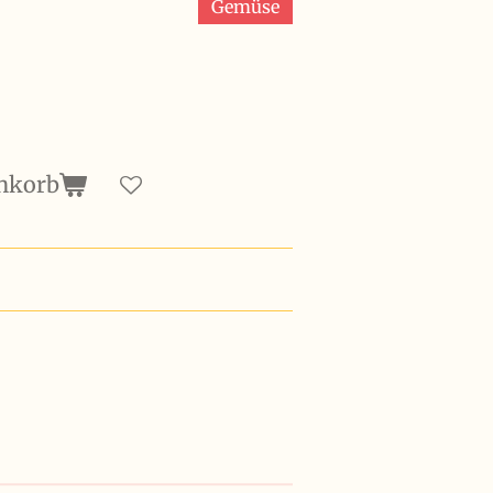
Gemüse
nkorb