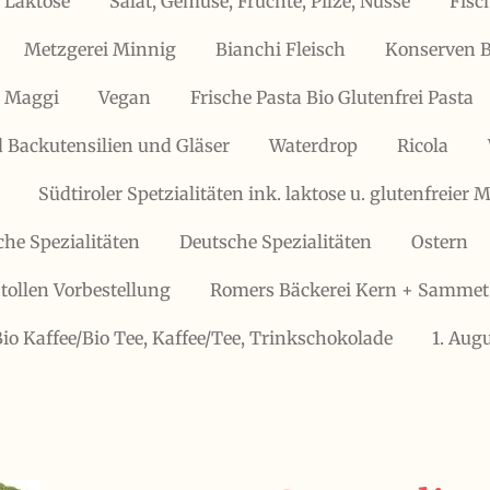
 Laktose
Salat, Gemüse, Früchte, Pilze, Nüsse
Fisc
Metzgerei Minnig
Bianchi Fleisch
Konserven B
, Maggi
Vegan
Frische Pasta Bio Glutenfrei Pasta
 Backutensilien und Gläser
Waterdrop
Ricola
Südtiroler Spetzialitäten ink. laktose u. glutenfreier
che Spezialitäten
Deutsche Spezialitäten
Ostern
tollen Vorbestellung
Romers Bäckerei Kern + Sammet
Bio Kaffee/Bio Tee, Kaffee/Tee, Trinkschokolade
1. Aug