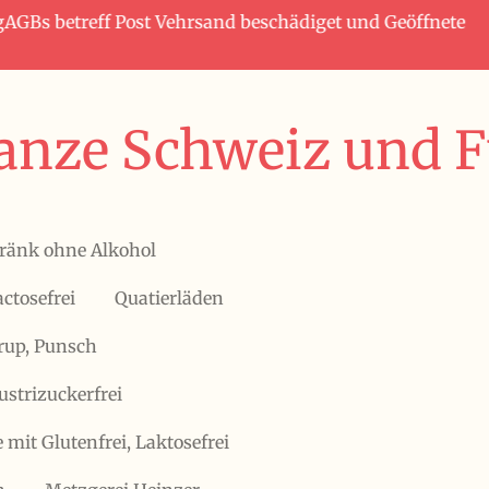
tagAGBs betreff Post Vehrsand beschädiget und Geöffnete
anze Schweiz und Fü
ränk ohne Alkohol
actosefrei
Quatierläden
irup, Punsch
ustrizuckerfrei
 mit Glutenfrei, Laktosefrei