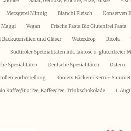
 Laktose
Salat, Gemüse, Früchte, Pilze, Nüsse
Fisc
Metzgerei Minnig
Bianchi Fleisch
Konserven B
, Maggi
Vegan
Frische Pasta Bio Glutenfrei Pasta
 Backutensilien und Gläser
Waterdrop
Ricola
Südtiroler Spetzialitäten ink. laktose u. glutenfreier
che Spezialitäten
Deutsche Spezialitäten
Ostern
tollen Vorbestellung
Romers Bäckerei Kern + Sammet
Bio Kaffee/Bio Tee, Kaffee/Tee, Trinkschokolade
1. Aug