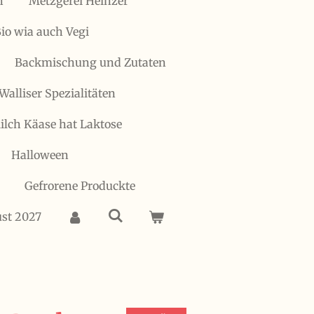
h
Metzgerei Heinzer
io wia auch Vegi
Backmischung und Zutaten
Walliser Spezialitäten
 Milch Käase hat Laktose
Halloween
Gefrorene Produckte
ust 2027