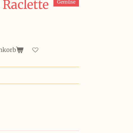
 Raclette
Gemüse
nkorb