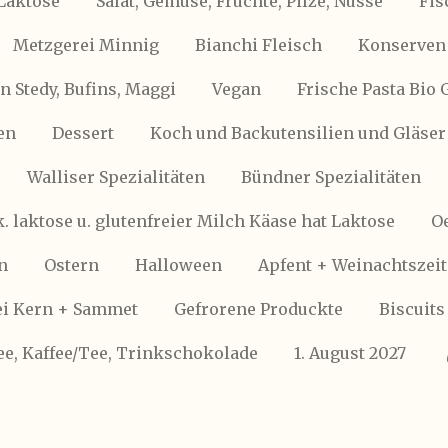
Laktose
Salat, Gemüse, Früchte, Pilze, Nüsse
Fis
Metzgerei Minnig
Bianchi Fleisch
Konserven 
 Stedy, Bufins, Maggi
Vegan
Frische Pasta Bio 
en
Dessert
Koch und Backutensilien und Gläser
Walliser Spezialitäten
Bündner Spezialitäten
k. laktose u. glutenfreier Milch Käase hat Laktose
Oe
n
Ostern
Halloween
Apfent + Weinachtszeit
i Kern + Sammet
Gefrorene Produckte
Biscuits
ee, Kaffee/Tee, Trinkschokolade
1. August 2027