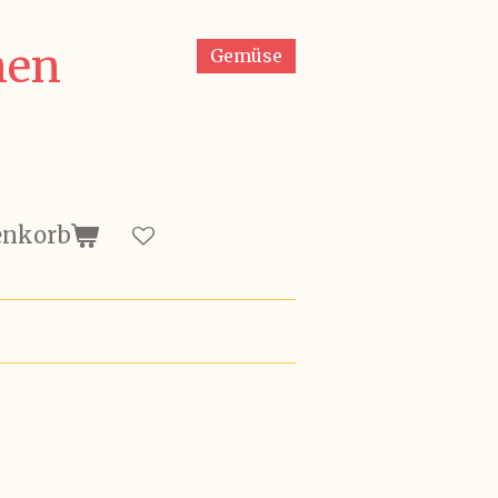
nen
Gemüse
enkorb