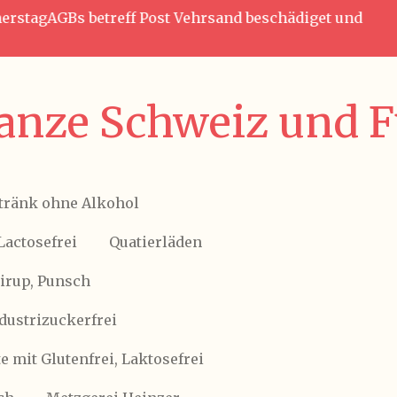
nnerstagAGBs betreff Post Vehrsand beschädiget und
anze Schweiz und Fü
tränk ohne Alkohol
Lactosefrei
Quatierläden
Sirup, Punsch
ndustrizuckerfrei
 mit Glutenfrei, Laktosefrei