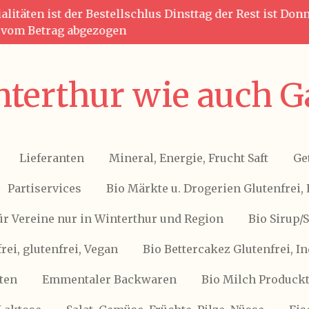
litäten ist der Bestellschlus Dinsttag der Rest ist Do
g vom Betrag abgezogen
terthur wie auch G
Lieferanten
Mineral, Energie, Frucht Saft
Ge
Partiservices
Bio Märkte u. Drogerien Glutenfrei, 
ür Vereine nur in Winterthur und Region
Bio Sirup/
frei, glutenfrei, Vegan
Bio Bettercakez Glutenfrei, I
ten
Emmentaler Backwaren
Bio Milch Produckte