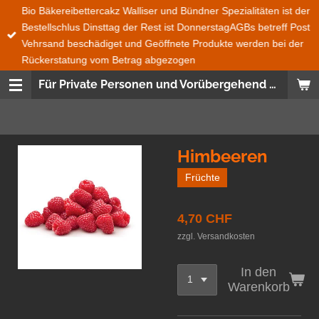
Bio Bäkereibettercakz Walliser und Bündner Spezialitäten ist der
Zum
Bestellschlus Dinsttag der Rest ist DonnerstagAGBs betreff Post
Hauptinhalt
Vehrsand beschädiget und Geöffnete Produkte werden bei der
springen
Rückerstatung vom Betrag abgezogen
Für Private Personen und Vorübergehend auch für Geschäfte
Himbeeren
Früchte
4,70 CHF
zzgl. Versandkosten
In den
Warenkorb