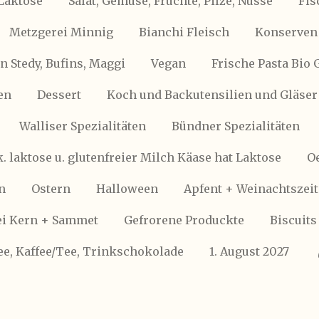
Laktose
Salat, Gemüse, Früchte, Pilze, Nüsse
Fis
Metzgerei Minnig
Bianchi Fleisch
Konserven 
 Stedy, Bufins, Maggi
Vegan
Frische Pasta Bio 
en
Dessert
Koch und Backutensilien und Gläser
Walliser Spezialitäten
Bündner Spezialitäten
k. laktose u. glutenfreier Milch Käase hat Laktose
Oe
n
Ostern
Halloween
Apfent + Weinachtszeit
i Kern + Sammet
Gefrorene Produckte
Biscuits
ee, Kaffee/Tee, Trinkschokolade
1. August 2027