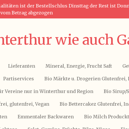
litäten ist der Bestellschlus Dinsttag der Rest ist Do
g vom Betrag abgezogen
terthur wie auch G
Lieferanten
Mineral, Energie, Frucht Saft
Ge
Partiservices
Bio Märkte u. Drogerien Glutenfrei, 
ür Vereine nur in Winterthur und Region
Bio Sirup/
frei, glutenfrei, Vegan
Bio Bettercakez Glutenfrei, I
ten
Emmentaler Backwaren
Bio Milch Produckte