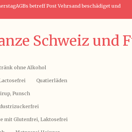
nnerstagAGBs betreff Post Vehrsand beschädiget und
anze Schweiz und Fü
tränk ohne Alkohol
Lactosefrei
Quatierläden
Sirup, Punsch
ndustrizuckerfrei
 mit Glutenfrei, Laktosefrei