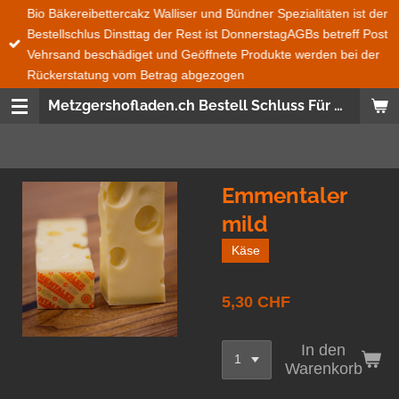
Bio Bäkereibettercakz Walliser und Bündner Spezialitäten ist der
Zum
Bestellschlus Dinsttag der Rest ist DonnerstagAGBs betreff Post
Hauptinhalt
Vehrsand beschädiget und Geöffnete Produkte werden bei der
springen
Rückerstatung vom Betrag abgezogen
Metzgershofladen.ch Bestell Schluss Für Bio Bäckerei Bettercakez wie auch Bündner und Walliser Spezialitäten ist immer Dienstag 08:00 den Rest ist Donnerstag 08:00 Uhr Bestellungen Ganze Schweiz und Fürstentum Lichtenstein wird mit der Post gesendet Frische Produckte, Saisonnal, aus der SchweizWas nicht im Post Versand geht das ist Salat, Gemüse, Früchte und Glas Flaschen
Emmentaler
mild
Käse
5,30 CHF
In den
Warenkorb