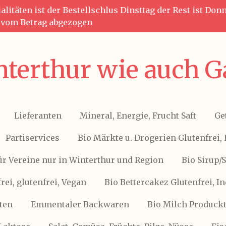
litäten ist der Bestellschlus Dinsttag der Rest ist Do
g vom Betrag abgezogen
terthur wie auch G
Lieferanten
Mineral, Energie, Frucht Saft
Ge
Partiservices
Bio Märkte u. Drogerien Glutenfrei, 
ür Vereine nur in Winterthur und Region
Bio Sirup/
frei, glutenfrei, Vegan
Bio Bettercakez Glutenfrei, I
ten
Emmentaler Backwaren
Bio Milch Produckte