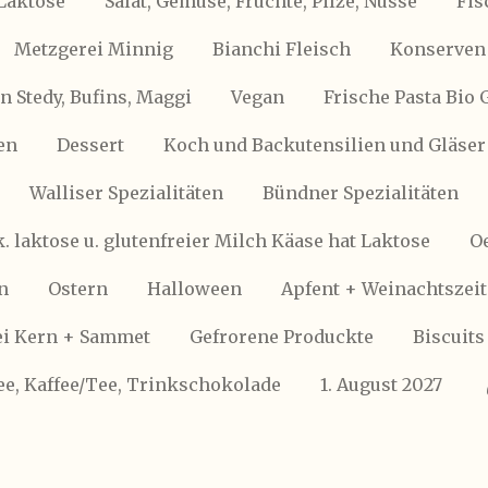
Laktose
Salat, Gemüse, Früchte, Pilze, Nüsse
Fis
Metzgerei Minnig
Bianchi Fleisch
Konserven 
 Stedy, Bufins, Maggi
Vegan
Frische Pasta Bio 
en
Dessert
Koch und Backutensilien und Gläser
Walliser Spezialitäten
Bündner Spezialitäten
k. laktose u. glutenfreier Milch Käase hat Laktose
Oe
n
Ostern
Halloween
Apfent + Weinachtszeit
i Kern + Sammet
Gefrorene Produckte
Biscuits
ee, Kaffee/Tee, Trinkschokolade
1. August 2027