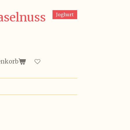
aselnuss
Joghurt
enkorb