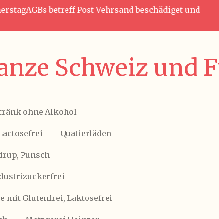
nnerstagAGBs betreff Post Vehrsand beschädiget und
anze Schweiz und Fü
tränk ohne Alkohol
Lactosefrei
Quatierläden
Sirup, Punsch
ndustrizuckerfrei
 mit Glutenfrei, Laktosefrei