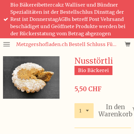
Bio Bäkereibettercakz Walliser und Bündner
Zum
Spezialitäten ist der Bestellschlus Dinsttag der
Hauptinhalt
Rest ist DonnerstagAGBs betreff Post Vehrsand
springen
beschädiget und Geöffnete Produkte werden bei
der Rückerstatung vom Betrag abgezogen
Metzgershofladen.ch Bestell Schluss Für Bio Bäckerei Bettercakez wie auch Bündner und Walliser Spezialitäten ist immer Dienstag 08:00 den Rest ist Donnerstag 08:00 Uhr Bestellungen Region Winterthur wie auch Ganze Schweiz und Fürstentum Lichtenstein wird mit der Post gesendet Frische Produckte, Saisonnal, aus der SchweizWas nicht im Post Versand geht das ist Salat, Gemüse, Früchte und Glas Flaschen
Nusstörtli
Bio Bäckerei
5,50 CHF
In den
Warenkorb