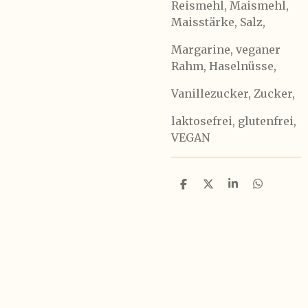
Reismehl, Maismehl,
Maisstärke, Salz,
Margarine, veganer
Rahm, Haselnüsse,
Vanillezucker, Zucker,
laktosefrei, glutenfrei,
VEGAN
T
T
T
T
e
e
e
e
i
i
i
i
l
l
l
l
e
e
e
e
n
n
n
n