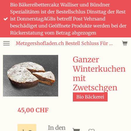
Bio Bäkereibettercakz Walliser und Bündner
Zum
Spezialitäten ist der Bestellschlus Dinsttag der Rest
Hauptinhalt
ist DonnerstagAGBs betreff Post Vehrsand
springen
beschädiget und Geöffnete Produkte werden bei der
Rückerstatung vom Betrag abgezogen
Metzgershofladen.ch Bestell Schluss Für Bio Bäckerei Bettercakez wie auch Bündner und Walliser Spezialitäten ist immer Dienstag 08:00 den Rest ist Donnerstag 08:00 Uhr Bestellungen Region Winterthur wie auch Ganze Schweiz und Fürstentum Lichtenstein wird mit der Post gesendet Frische Produckte, Saisonnal, aus der SchweizWas nicht im Post Versand geht das ist Salat, Gemüse, Früchte und Glas Flaschen
Ganzer
Winterkuchen
mit
Zwetschgen
Bio Bäckerei
45,00 CHF
In den