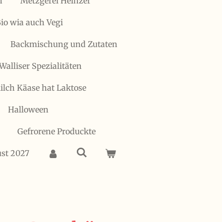
h
Metzgerei Heinzer
io wia auch Vegi
Backmischung und Zutaten
Walliser Spezialitäten
 Milch Käase hat Laktose
Halloween
Gefrorene Produckte
ust 2027