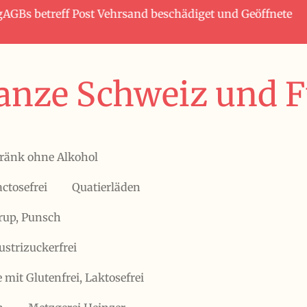
tagAGBs betreff Post Vehrsand beschädiget und Geöffnete
anze Schweiz und Fü
ränk ohne Alkohol
actosefrei
Quatierläden
irup, Punsch
ustrizuckerfrei
 mit Glutenfrei, Laktosefrei