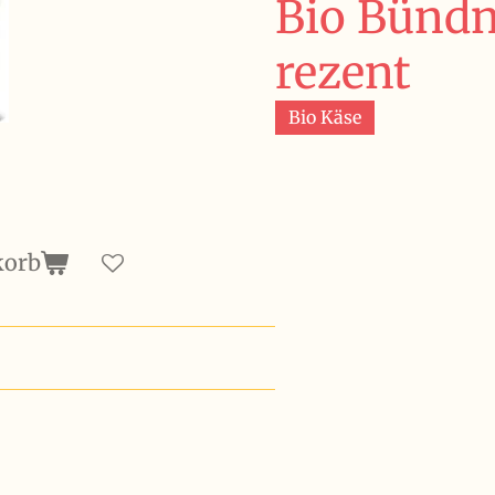
Bio Bündn
rezent
Bio Käse
korb