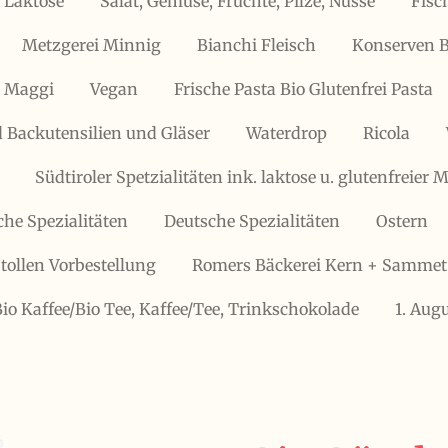
 Laktose
Salat, Gemüse, Früchte, Pilze, Nüsse
Fisc
Metzgerei Minnig
Bianchi Fleisch
Konserven B
, Maggi
Vegan
Frische Pasta Bio Glutenfrei Pasta
 Backutensilien und Gläser
Waterdrop
Ricola
Südtiroler Spetzialitäten ink. laktose u. glutenfreier
che Spezialitäten
Deutsche Spezialitäten
Ostern
tollen Vorbestellung
Romers Bäckerei Kern + Sammet
Bio Kaffee/Bio Tee, Kaffee/Tee, Trinkschokolade
1. Aug