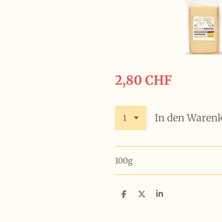
2,80 CHF
In den Waren
100g
T
T
T
e
e
e
i
i
i
l
l
l