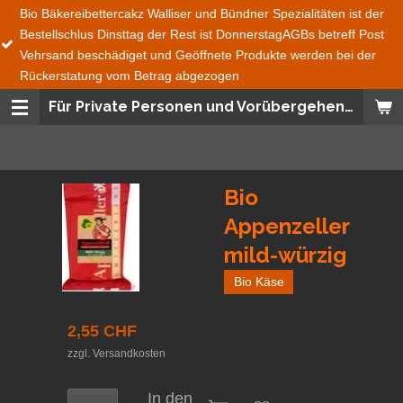
ibettercakz Walliser und Bündner Spezialitäten ist der
Zum
lus Dinsttag der Rest ist DonnerstagAGBs betreff Post
Nicht Mehr
Hauptinhalt
eschädiget und Geöffnete Produkte werden bei der
Maggi Mix
springen
tung vom Betrag abgezogen
Für Private Personen und Vorübergehend auch für Geschäfte
Bio
Appenzeller
mild-würzig
Bio Käse
2,55 CHF
zzgl. Versandkosten
In den