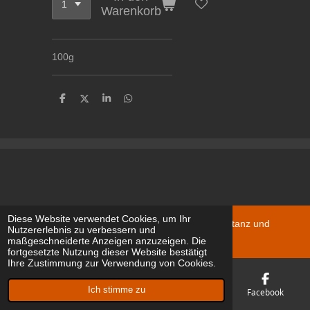
Warenkorb
100g
T
T
T
T
e
e
e
e
i
i
i
i
l
l
l
l
e
e
e
e
n
n
n
n
Diese Website verwendet Cookies, um Ihr
© 2024 - 2026 c/o Macairestrasse D-78467 Konstanz und
Nutzererlebnis zu verbessern und
Schweiz
maßgeschneiderte Anzeigen anzuzeigen. Die
fortgesetzte Nutzung dieser Website bestätigt
Ihre Zustimmung zur Verwendung von Cookies.
Ich stimme zu
E-Mail
Telefon
Karte
Facebook