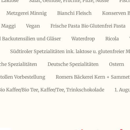
 Laktose
Salat, Gemüse, Früchte, Pilze, Nüsse
Fisc
Metzgerei Minnig
Bianchi Fleisch
Konserven B
, Maggi
Vegan
Frische Pasta Bio Glutenfrei Pasta
 Backutensilien und Gläser
Waterdrop
Ricola
Südtiroler Spetzialitäten ink. laktose u. glutenfreier
che Spezialitäten
Deutsche Spezialitäten
Ostern
tollen Vorbestellung
Romers Bäckerei Kern + Sammet
Bio Kaffee/Bio Tee, Kaffee/Tee, Trinkschokolade
1. Aug