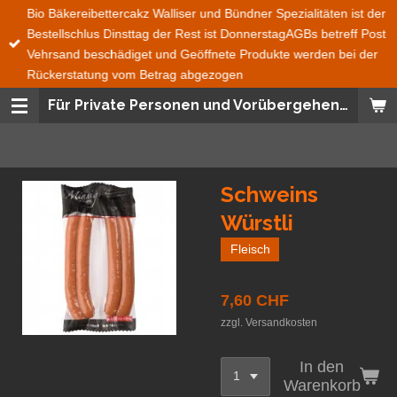
Bio Bäkereibettercakz Walliser und Bündner Spezialitäten ist der
Zum
Bestellschlus Dinsttag der Rest ist DonnerstagAGBs betreff Post
Hauptinhalt
Vehrsand beschädiget und Geöffnete Produkte werden bei der
springen
Rückerstatung vom Betrag abgezogen
Für Private Personen und Vorübergehend auch für Geschäfte
Schweins
Würstli
Fleisch
7,60 CHF
zzgl. Versandkosten
In den
Warenkorb