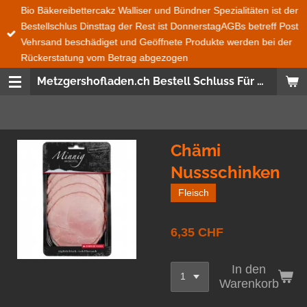
Bio Bäkereibettercakz Walliser und Bündner Spezialitäten ist der
Zum
Bestellschlus Dinsttag der Rest ist DonnerstagAGBs betreff Post
Hauptinhalt
Vehrsand beschädiget und Geöffnete Produkte werden bei der
springen
Rückerstatung vom Betrag abgezogen
Metzgershofladen.ch Bestell Schluss Für Bio Bäckerei Bettercakez wie auch Bündner und Walliser Spezialitäten ist immer Dienstag 08:00 den Rest ist Donnerstag 08:00 Uhr Bestellungen Ganze Schweiz und Fürstentum Lichtenstein wird mit der Post gesendet Frische Produckte, Saisonnal, aus der SchweizWas nicht im Post Versand geht das ist Salat, Gemüse, Früchte und Glas Flaschen
Chämi
Nussschinken
Fleisch
6,35 CHF
In den
Warenkorb