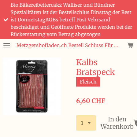
Bio Bäkereibettercakz Walliser und Bündner
Zum
Spezialitäten ist der Bestellschlus Dinsttag der Rest
Hauptinhalt
ist DonnerstagAGBs betreff Post Vehrsand
springen
beschädiget und Geöffnete Produkte werden bei der
Rückerstatung vom Betrag abgezogen
Metzgershofladen.ch Bestell Schluss Für Bio Bäckerei Bettercakez wie auch Bündner und Walliser Spezialitäten ist immer Dienstag 08:00 den Rest ist Donnerstag 08:00 Uhr Bestellungen Region Winterthur wie auch Ganze Schweiz und Fürstentum Lichtenstein wird mit der Post gesendet Frische Produckte, Saisonnal, aus der SchweizWas nicht im Post Versand geht das ist Salat, Gemüse, Früchte und Glas Flaschen
Kalbs
Bratspeck
Fleisch
6,60 CHF
In den
Warenkorb