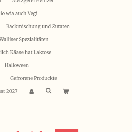
h
Metzgerei Heinzer
io wia auch Vegi
Backmischung und Zutaten
Walliser Spezialitäten
 Milch Käase hat Laktose
Halloween
Gefrorene Produckte
ust 2027