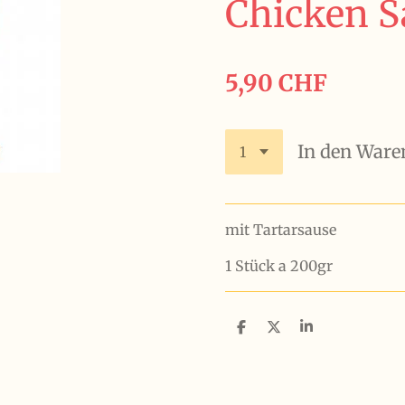
Chicken 
5,90 CHF
In den Ware
mit Tartarsause
1 Stück a 200gr
T
T
T
e
e
e
i
i
i
l
l
l
e
e
e
n
n
n