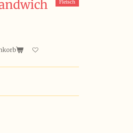
Sandwich
Fleisch
nkorb