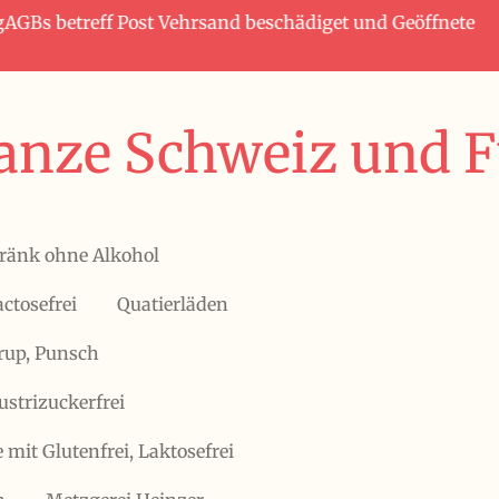
tagAGBs betreff Post Vehrsand beschädiget und Geöffnete
anze Schweiz und Fü
ränk ohne Alkohol
actosefrei
Quatierläden
irup, Punsch
ustrizuckerfrei
 mit Glutenfrei, Laktosefrei