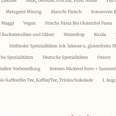
 Laktose
Salat, Gemüse, Früchte, Pilze, Nüsse
Fisc
Metzgerei Minnig
Bianchi Fleisch
Konserven B
, Maggi
Vegan
Frische Pasta Bio Glutenfrei Pasta
 Backutensilien und Gläser
Waterdrop
Ricola
Südtiroler Spetzialitäten ink. laktose u. glutenfreier
che Spezialitäten
Deutsche Spezialitäten
Ostern
tollen Vorbestellung
Romers Bäckerei Kern + Sammet
Bio Kaffee/Bio Tee, Kaffee/Tee, Trinkschokolade
1. Aug