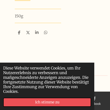
150g
T
T
T
T
e
e
e
e
i
i
i
i
l
l
l
l
e
e
e
e
n
n
n
n
Diese Website verwendet Cookies, um Ihr
Nutzererlebnis zu verbessern und
maßgeschneiderte Anzeigen anzuzeigen. Die
fortgesetzte Nutzung dieser Website bestätigt
© 2024 - 2026 Winterthur
Ihre Zustimmung zur Verwendung von
Cookies.
Ich stimme zu
E-Mail
Telefon
Karte
Facebook