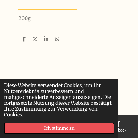
200g
T
T
T
T
e
e
e
e
i
i
i
i
l
l
l
l
e
e
e
e
n
n
n
n
Diese Website verwendet Cookies, um Ihr
Nutzererlebnis zu verbessern und
maßgeschneiderte Anzeigen anzuzeigen. Die
fortgesetzte Nutzung dieser Website bestätigt
© 2024 - 2026 Winterthur
Ihre Zustimmung zur Verwendung von
Cookies.
Ich stimme zu
E-Mail
Telefon
Karte
Facebook