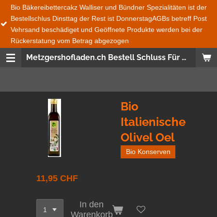
kereibettercakz Walliser und Bündner Spezialitäten ist der
Zum
llschlus Dinsttag der Rest ist DonnerstagAGBs betreff Post
Nicht
Hauptinhalt
and beschädiget und Geöffnete Produkte werden bei der
Maggi
springen
rstatung vom Betrag abgezogen
Metzgershofladen.ch Bestell Schluss Für Bio Bäckerei Bettercakez wie auch Bündner und Walliser Spezialitäten ist immer Dienstag 08:00 den Rest ist Donnerstag 08:00 Uhr Bestellungen Ganze Schweiz und Fürstentum Lichtenstein wird mit der Post gesendet Frische Produckte, Saisonnal, aus der SchweizWas nicht im Post Versand geht das ist Salat, Gemüse, Früchte und Glas Flaschen
Bio
Italienische
Olivel Oel
Bio Konserven
11,95 CHF
In den
Warenkorb