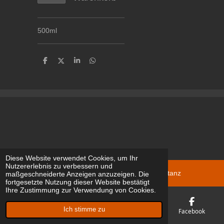
500ml
T
T
T
T
e
e
e
e
i
i
i
i
l
l
l
l
e
e
e
e
n
n
n
n
Diese Website verwendet Cookies, um Ihr
Nutzererlebnis zu verbessern und
© 2024 - 2026 c/o Macairestrasse D-78467 Konstanz
maßgeschneiderte Anzeigen anzuzeigen. Die
fortgesetzte Nutzung dieser Website bestätigt
Ihre Zustimmung zur Verwendung von Cookies.
Ich stimme zu
E-Mail
Telefon
Karte
Facebook