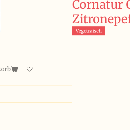
Cornatur 
Zitronepef
Vegetraisch
korb