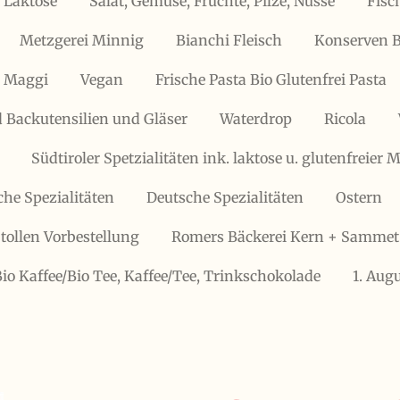
 Laktose
Salat, Gemüse, Früchte, Pilze, Nüsse
Fisc
Metzgerei Minnig
Bianchi Fleisch
Konserven B
, Maggi
Vegan
Frische Pasta Bio Glutenfrei Pasta
 Backutensilien und Gläser
Waterdrop
Ricola
Südtiroler Spetzialitäten ink. laktose u. glutenfreier
che Spezialitäten
Deutsche Spezialitäten
Ostern
tollen Vorbestellung
Romers Bäckerei Kern + Sammet
Bio Kaffee/Bio Tee, Kaffee/Tee, Trinkschokolade
1. Aug