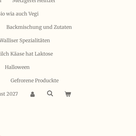
h
Metzgerei Heinzer
io wia auch Vegi
Backmischung und Zutaten
Walliser Spezialitäten
 Milch Käase hat Laktose
Halloween
Gefrorene Produckte
ust 2027