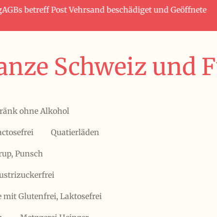
tagAGBs betreff Post Vehrsand beschädiget und Geöffnete
anze Schweiz und Fü
ränk ohne Alkohol
actosefrei
Quatierläden
irup, Punsch
ustrizuckerfrei
 mit Glutenfrei, Laktosefrei