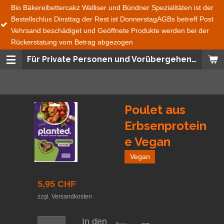
ibettercakz Walliser und Bündner Spezialitäten ist der
Zum
lus Dinsttag der Rest ist DonnerstagAGBs betreff Post
Nicht Mehr
Hauptinhalt
eschädiget und Geöffnete Produkte werden bei der
Maggi Mix
springen
tung vom Betrag abgezogen
Für Private Personen und Vorübergehend auch für Geschäfte
Poulet aus
Erbsenprotein
e Vegan
Vegan
5,95 CHF
zzgl. Versandkosten
In den