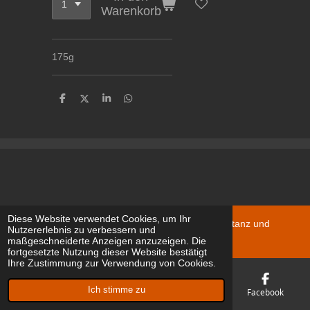
Warenkorb
175g
T
T
T
T
e
e
e
e
i
i
i
i
l
l
l
l
e
e
e
e
n
n
n
n
Diese Website verwendet Cookies, um Ihr
© 2024 - 2026 c/o Macairestrasse D-78467 Konstanz und
Nutzererlebnis zu verbessern und
Schweiz
maßgeschneiderte Anzeigen anzuzeigen. Die
fortgesetzte Nutzung dieser Website bestätigt
Ihre Zustimmung zur Verwendung von Cookies.
Ich stimme zu
E-Mail
Telefon
Karte
Facebook