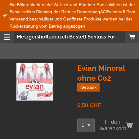
Bio Bäkereibettercakz Walliser und Bündner Spezialitäten ist der
Zum
Bestellschlus Dinsttag der Rest ist DonnerstagAGBs betreff Post
Hauptinhalt
Vehrsand beschädiget und Geöffnete Produkte werden bei der
springen
Rückerstatung vom Betrag abgezogen
Metzgershofladen.ch Bestell Schluss Für Bio Bäckerei Bettercakez wie auch Bündner und Walliser Spezialitäten ist immer Dienstag 08:00 den Rest ist Donnerstag 08:00 Uhr Bestellungen Ganze Schweiz und Fürstentum Lichtenstein wird mit der Post gesendet Frische Produckte, Saisonnal, aus der SchweizWas nicht im Post Versand geht das ist Salat, Gemüse, Früchte und Glas Flaschen
Evian Mineral
ohne Co2
Getränk
6,50 CHF
In den
Warenkorb