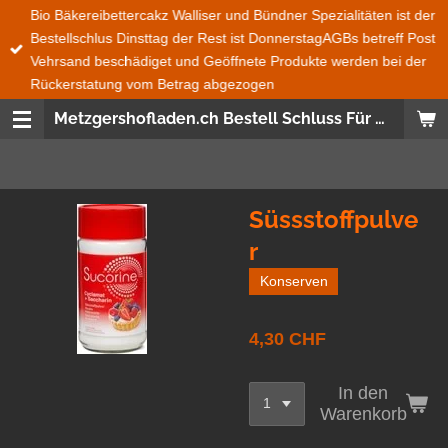
Bio Bäkereibettercakz Walliser und Bündner Spezialitäten ist der
Zum
Bestellschlus Dinsttag der Rest ist DonnerstagAGBs betreff Post
Hauptinhalt
Vehrsand beschädiget und Geöffnete Produkte werden bei der
springen
Rückerstatung vom Betrag abgezogen
Metzgershofladen.ch Bestell Schluss Für Bio Bäckerei Bettercakez wie auch Bündner und Walliser Spezialitäten ist immer Dienstag 08:00 den Rest ist Donnerstag 08:00 Uhr Bestellungen Ganze Schweiz und Fürstentum Lichtenstein wird mit der Post gesendet Frische Produckte, Saisonnal, aus der SchweizWas nicht im Post Versand geht das ist Salat, Gemüse, Früchte und Glas Flaschen
Süssstoffpulve
r
Konserven
4,30 CHF
In den
Warenkorb