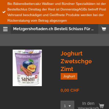
Bio Bäkereibettercakz Walliser und Bündner Spezialitäten ist der
Zum
Bestellschlus Dinsttag der Rest ist DonnerstagAGBs betreff Post
Hauptinhalt
Vehrsand beschädiget und Geöffnete Produkte werden bei der
springen
Rückerstatung vom Betrag abgezogen
Metzgershofladen.ch Bestell Schluss Für Bio Bäckerei Bettercakez wie auch Bündner und Walliser Spezialitäten ist immer Dienstag 08:00 den Rest ist Donnerstag 08:00 Uhr Bestellungen Ganze Schweiz und Fürstentum Lichtenstein wird mit der Post gesendet Frische Produckte, Saisonnal, aus der SchweizWas nicht im Post Versand geht das ist Salat, Gemüse, Früchte und Glas Flaschen
Joghurt
Zwetschge
Zimt
Joghurt
0,00 CHF
In den
Warenkorb