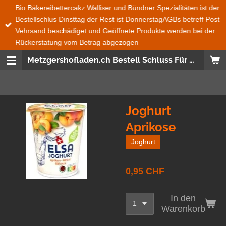
Bio Bäkereibettercakz Walliser und Bündner Spezialitäten ist der
Zum
Bestellschlus Dinsttag der Rest ist DonnerstagAGBs betreff Post
Hauptinhalt
Vehrsand beschädiget und Geöffnete Produkte werden bei der
springen
Rückerstatung vom Betrag abgezogen
Metzgershofladen.ch Bestell Schluss Für Bio Bäckerei Bettercakez wie auch Bündner und Walliser Spezialitäten ist immer Dienstag 08:00 den Rest ist Donnerstag 08:00 Uhr Bestellungen Ganze Schweiz und Fürstentum Lichtenstein wird mit der Post gesendet Frische Produckte, Saisonnal, aus der SchweizWas nicht im Post Versand geht das ist Salat, Gemüse, Früchte und Glas Flaschen
Joghurt
Aprikose
Joghurt
0,95 CHF
In den
Warenkorb