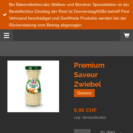
Bio Bäkereibettercakz Walliser und Bündner Spezialitäten ist der
Zum
Bestellschlus Dinsttag der Rest ist DonnerstagAGBs betreff Post
Hauptinhalt
Vehrsand beschädiget und Geöffnete Produkte werden bei der
springen
Rückerstatung vom Betrag abgezogen
Premium
Saveur
Zwiebel
Gewürz
6,95 CHF
zzgl. Versandkosten
In den