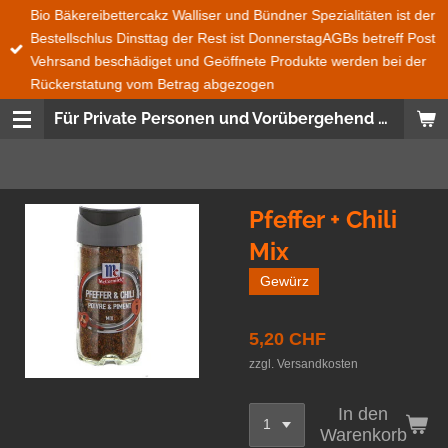
Bio Bäkereibettercakz Walliser und Bündner Spezialitäten ist der
Zum
Bestellschlus Dinsttag der Rest ist DonnerstagAGBs betreff Post
Hauptinhalt
Vehrsand beschädiget und Geöffnete Produkte werden bei der
springen
Rückerstatung vom Betrag abgezogen
Für Private Personen und Vorübergehend auch für Geschäfte
Pfeffer + Chili
Mix
Gewürz
5,20 CHF
zzgl. Versandkosten
In den
Warenkorb