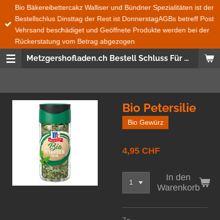
Bio Bäkereibettercakz Walliser und Bündner Spezialitäten ist der
Zum
Bestellschlus Dinsttag der Rest ist DonnerstagAGBs betreff Post
Hauptinhalt
Vehrsand beschädiget und Geöffnete Produkte werden bei der
springen
Rückerstatung vom Betrag abgezogen
Metzgershofladen.ch Bestell Schluss Für Bio Bäckerei Bettercakez wie auch Bündner und Walliser Spezialitäten ist immer Dienstag 08:00 den Rest ist Donnerstag 08:00 Uhr Bestellungen Ganze Schweiz und Fürstentum Lichtenstein wird mit der Post gesendet Frische Produckte, Saisonnal, aus der SchweizWas nicht im Post Versand geht das ist Salat, Gemüse, Früchte und Glas Flaschen
Bio Petersilie
Bio Gewürz
4,95 CHF
In den
Warenkorb
7g