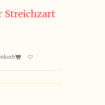
r Streichzart
enkorb