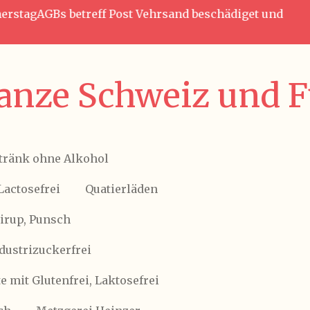
nnerstagAGBs betreff Post Vehrsand beschädiget und
anze Schweiz und Fü
tränk ohne Alkohol
Lactosefrei
Quatierläden
Sirup, Punsch
ndustrizuckerfrei
 mit Glutenfrei, Laktosefrei