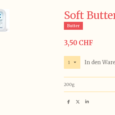
Soft Butte
Butter
3,50 CHF
In den War
200g
T
T
T
e
e
e
i
i
i