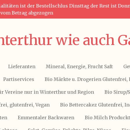
litäten ist der Bestellschlus Dinsttag der Rest ist Do
g vom Betrag abgezogen
terthur wie auch G
Lieferanten
Mineral, Energie, Frucht Saft
Ge
Partiservices
Bio Märkte u. Drogerien Glutenfrei, 
ür Vereine nur in Winterthur und Region
Bio Sirup/
frei, glutenfrei, Vegan
Bio Bettercakez Glutenfrei, I
ten
Emmentaler Backwaren
Bio Milch Produckte