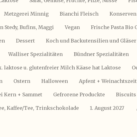
Laktose
Salat, Gemüse, Früchte, Pilze, Nüsse
Fis
Metzgerei Minnig
Bianchi Fleisch
Konserven 
 Stedy, Bufins, Maggi
Vegan
Frische Pasta Bio 
en
Dessert
Koch und Backutensilien und Gläser
Walliser Spezialitäten
Bündner Spezialitäten
k. laktose u. glutenfreier Milch Käase hat Laktose
Oe
n
Ostern
Halloween
Apfent + Weinachtszeit
i Kern + Sammet
Gefrorene Produckte
Biscuits
ee, Kaffee/Tee, Trinkschokolade
1. August 2027