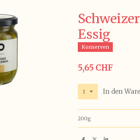
Schweizer
Essig
Konserven
5,65 CHF
In den War
200g