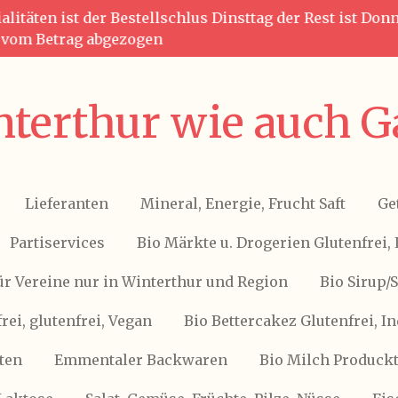
litäten ist der Bestellschlus Dinsttag der Rest ist Do
g vom Betrag abgezogen
terthur wie auch G
Lieferanten
Mineral, Energie, Frucht Saft
Ge
Partiservices
Bio Märkte u. Drogerien Glutenfrei, 
ür Vereine nur in Winterthur und Region
Bio Sirup/
frei, glutenfrei, Vegan
Bio Bettercakez Glutenfrei, I
ten
Emmentaler Backwaren
Bio Milch Produckte