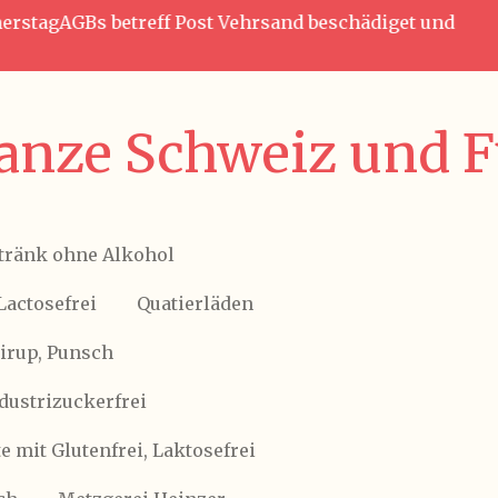
nnerstagAGBs betreff Post Vehrsand beschädiget und
anze Schweiz und Fü
tränk ohne Alkohol
Lactosefrei
Quatierläden
Sirup, Punsch
ndustrizuckerfrei
 mit Glutenfrei, Laktosefrei