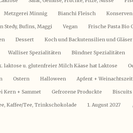
Laktose
Salat, Gemüse, Früchte, Pilze, Nüsse
Fis
Metzgerei Minnig
Bianchi Fleisch
Konserven 
 Stedy, Bufins, Maggi
Vegan
Frische Pasta Bio 
en
Dessert
Koch und Backutensilien und Gläser
Walliser Spezialitäten
Bündner Spezialitäten
k. laktose u. glutenfreier Milch Käase hat Laktose
Oe
n
Ostern
Halloween
Apfent + Weinachtszeit
i Kern + Sammet
Gefrorene Produckte
Biscuits
ee, Kaffee/Tee, Trinkschokolade
1. August 2027